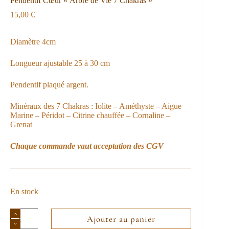
Pendentif Cœur « Arbre de Vie 7 Chakras »
15,00
€
Diamètre 4cm
Longueur ajustable 25 à 30 cm
Pendentif plaqué argent.
Minéraux des 7 Chakras : Iolite – Améthyste – Aigue
Marine – Péridot – Citrine chauffée – Cornaline –
Grenat
Chaque commande vaut acceptation des
CGV
En stock
Ajouter au panier