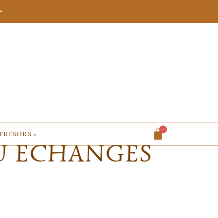
✨
0
 TRÉSORS »
U ÉCHANGES