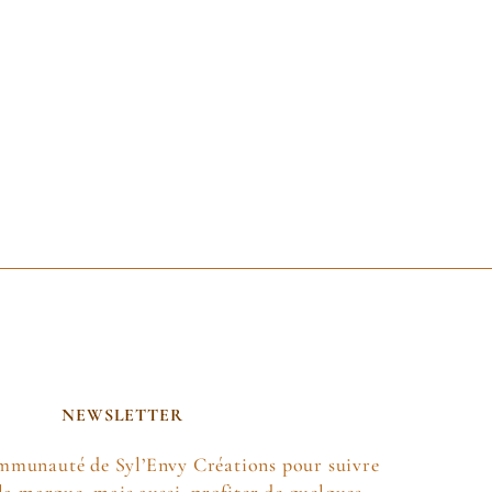
NEWSLETTER
ommunauté de Syl’Envy Créations pour suivre
e la marque, mais aussi profiter de quelques