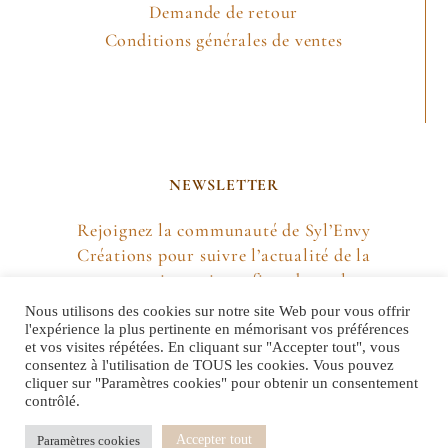
Demande de retour
Conditions générales de ventes
NEWSLETTER
Rejoignez la communauté de Syl’Envy
Créations pour suivre l’actualité de la
marque, mais aussi profiter de quelques
petites surprises !
Nous utilisons des cookies sur notre site Web pour vous offrir
l'expérience la plus pertinente en mémorisant vos préférences
et vos visites répétées. En cliquant sur "Accepter tout", vous
M'INSCRIRE
consentez à l'utilisation de TOUS les cookies. Vous pouvez
cliquer sur "Paramètres cookies" pour obtenir un consentement
contrôlé.
Accepter tout
Paramètres cookies
Copyright 2022 sylenvycreations.fr | Tous droits réservés